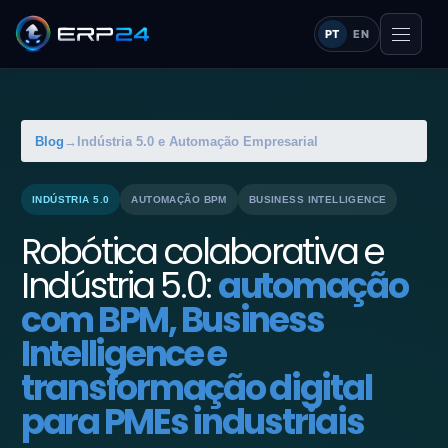
PT
EN
Blog
→
Indústria 5.0 e Automação Empresarial
INDÚSTRIA 5.0
AUTOMAÇÃO BPM
BUSINESS INTELLIGENCE
Robótica colaborativa e
Indústria 5.0:
automação
com BPM, Business
Intelligence e
transformação digital
para PMEs industriais