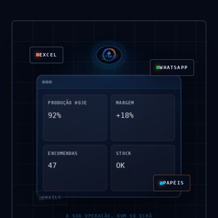
EXCEL
WHATSAPP
PRODUÇÃO HOJE
MARGEM
92%
+18%
CADERNOS
ENCOMENDAS
STOCK
47
OK
PAPÉIS
EMAILS
A SUA OPERAÇÃO, NUM SÓ ECRÃ