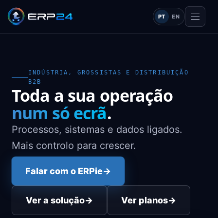
PT
EN
INDÚSTRIA, GROSSISTAS E DISTRIBUIÇÃO
B2B
Toda a sua operação
num só ecrã
.
Processos, sistemas e dados ligados.
Mais controlo para crescer.
Falar com o ERPie
→
Ver a solução
→
Ver planos
→