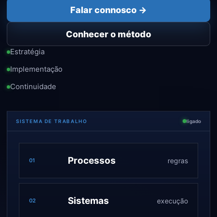
Falar connosco →
Conhecer o método
Estratégia
Implementação
Continuidade
SISTEMA DE TRABALHO
ligado
Processos
regras
01
Sistemas
execução
02