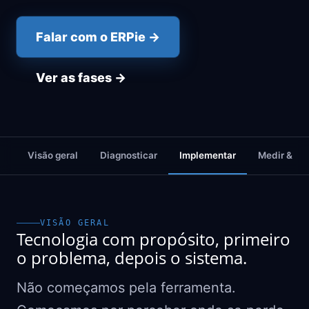
Falar com o ERPie →
Ver as fases →
Visão geral
Diagnosticar
Implementar
Medir & me
VISÃO GERAL
Tecnologia com propósito, primeiro
o problema, depois o sistema.
Não começamos pela ferramenta.