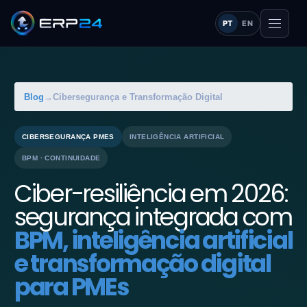
PT
EN
Blog
→
Cibersegurança e Transformação Digital
CIBERSEGURANÇA PMES
INTELIGÊNCIA ARTIFICIAL
BPM · CONTINUIDADE
Ciber-resiliência em 2026:
segurança integrada com
BPM, inteligência artificial
e transformação digital
para PMEs