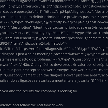
lisando as ligações relevantes a montante e a jusante."}} ] } ] } cl
h":[ { "@type":"Service", "@id":"https://erp24.pt/diagnostico/#ser
, dados e operação", "url":"https://erp24.pt/diagnostico/", "descri
scos e impacto para definir prioridades e próximos passos.", "provi
"} }, { "@type":"WebPage", "@id":"https://erp24.pt/diagnostico/#web
P24", "description":"Identifique causas, prioridades e próximos pa
gnostico/#service"}, "inLanguage":"pt-PT" }, { "@type":"BreadcrumbL
 "itemListElement":[ {"@type":"ListItem","position":1,"name":"Início
ERP24","item":"https://erp24.pt/metodo/"},
co","item":"https://erp24.pt/diagnostico/"} ] }, { "@type":"FAQPage"
e diagnosis just a sales meeting?","acceptedAnswer":{"@type":"Ans
istemas e impacto do problema."}}, {"@type":"Question","name":"Is
er","text":"Não. O diagnóstico deve produzir valor por si próprio
ould take part?","acceptedAnswer":{"@type":"Answer","text":"Devem
e":"Question","name":"Can the diagnosis cover just one area?","ac
lisando as ligações relevantes a montante e a jusante."}} ] } ] } >
olved and the results the company is looking for.
dence and follow the real flow of work.