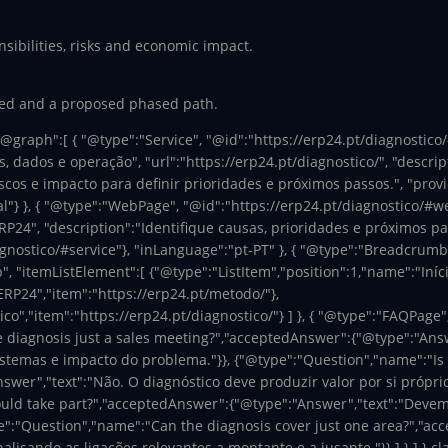
sibilities, risks and economic impact.
eded and a proposed phased path.
"@graph":[ { "@type":"Service", "@id":"https://erp24.pt/diagnostico
, dados e operação", "url":"https://erp24.pt/diagnostico/", "descri
scos e impacto para definir prioridades e próximos passos.", "provi
"} }, { "@type":"WebPage", "@id":"https://erp24.pt/diagnostico/#web
P24", "description":"Identifique causas, prioridades e próximos pa
gnostico/#service"}, "inLanguage":"pt-PT" }, { "@type":"BreadcrumbL
 "itemListElement":[ {"@type":"ListItem","position":1,"name":"Início
ERP24","item":"https://erp24.pt/metodo/"},
co","item":"https://erp24.pt/diagnostico/"} ] }, { "@type":"FAQPage"
e diagnosis just a sales meeting?","acceptedAnswer":{"@type":"Ans
istemas e impacto do problema."}}, {"@type":"Question","name":"Is
er","text":"Não. O diagnóstico deve produzir valor por si próprio
ould take part?","acceptedAnswer":{"@type":"Answer","text":"Devem
e":"Question","name":"Can the diagnosis cover just one area?","ac
lisando as ligações relevantes a montante e a jusante."}} ] } ] } cl