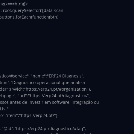
ng(x===btn))});
l; root.querySelector('[data-scan-
} buttons.forEach(function(btn)
stico/#service", "name":"ERP24 Diagnosis",
ption":"Diagnóstico operacional que analisa
der":{"@id":"https://erp24.pt/#organization"},
page", "url":"https://erp24.pt/diagnostico/",
ssos antes de investir em software, integração ou
ist",
","item":"https://erp24.pt/"},
, "@id":"https://erp24.pt/diagnostico/#faq",