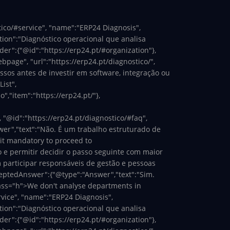
tico/#service", "name":"ERP24 Diagnosis",
ption":"Diagnóstico operacional que analisa
der":{"@id":"https://erp24.pt/#organization"},
page", "url":"https://erp24.pt/diagnostico/",
ssos antes de investir em software, integração ou
ist",
","item":"https://erp24.pt/"},
, "@id":"https://erp24.pt/diagnostico/#faq",
wer","text":"Não. É um trabalho estruturado de
 it mandatory to proceed to
 e permitir decidir o passo seguinte com maior
 participar responsáveis de gestão e pessoas
ceptedAnswer":{"@type":"Answer","text":"Sim.
ass="h
">We don't analyse departments in
rvice", "name":"ERP24 Diagnosis",
ption":"Diagnóstico operacional que analisa
der":{"@id":"https://erp24.pt/#organization"},