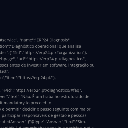
/#service", "name":"ERP24 Diagnosis",
ption":"Diagnóstico operacional que analisa
der":{"@id":"https://erp24.pt/#organization"},
page", "url":"https://erp24.pt/diagnostico/",
ssos antes de investir em software, integração ou
ist",
","item":"https://erp24.pt/"},
, "@id":"https://erp24.pt/diagnostico/#faq",
wer","text":"Não. É um trabalho estruturado de
 it mandatory to proceed to
 e permitir decidir o passo seguinte com maior
 participar responsáveis de gestão e pessoas
ceptedAnswer":{"@type":"Answer","text":"Sim.
ass="h
">A diagnosis that ends in a decision, not a