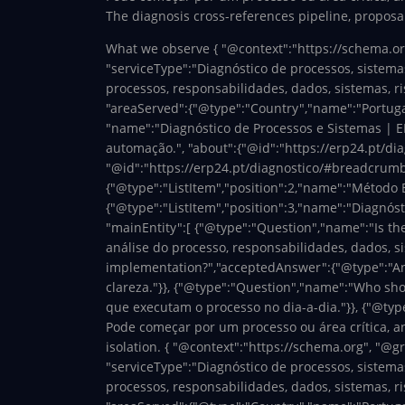
The diagnosis cross-references pipeline, proposa
What we observe
{ "@context":"https://schema.or
"serviceType":"Diagnóstico de processos, sistemas
processos, responsabilidades, dados, sistemas, ri
"areaServed":{"@type":"Country","name":"Portugal
"name":"Diagnóstico de Processos e Sistemas | ER
automação.", "about":{"@id":"https://erp24.pt/dia
"@id":"https://erp24.pt/diagnostico/#breadcrumb",
{"@type":"ListItem","position":2,"name":"Método 
{"@type":"ListItem","position":3,"name":"Diagnósti
"mainEntity":[ {"@type":"Question","name":"Is th
análise do processo, responsabilidades, dados, s
implementation?","acceptedAnswer":{"@type":"Answ
clareza."}}, {"@type":"Question","name":"Who sh
que executam o processo no dia-a-dia."}}, {"@typ
Pode começar por um processo ou área crítica, ana
isolation.
{ "@context":"https://schema.org", "@gra
"serviceType":"Diagnóstico de processos, sistemas
processos, responsabilidades, dados, sistemas, ri