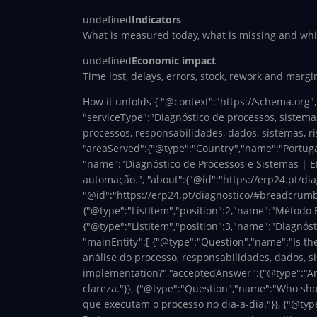
undefined
Indicators
What is measured today, what is missing and which
undefined
Economic impact
Time lost, delays, errors, stock, rework and marg
How it unfolds
{ "@context":"https://schema.org",
"serviceType":"Diagnóstico de processos, sistemas
processos, responsabilidades, dados, sistemas, ri
"areaServed":{"@type":"Country","name":"Portugal
"name":"Diagnóstico de Processos e Sistemas | ER
automação.", "about":{"@id":"https://erp24.pt/dia
"@id":"https://erp24.pt/diagnostico/#breadcrumb",
{"@type":"ListItem","position":2,"name":"Método 
{"@type":"ListItem","position":3,"name":"Diagnósti
"mainEntity":[ {"@type":"Question","name":"Is th
análise do processo, responsabilidades, dados, s
implementation?","acceptedAnswer":{"@type":"Answ
clareza."}}, {"@type":"Question","name":"Who sh
que executam o processo no dia-a-dia."}}, {"@typ