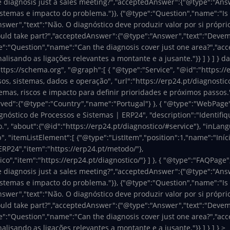
e diagnosis just a sales meeting?","acceptedAnswer":{"@type":"Ans
istemas e impacto do problema."}}, {"@type":"Question","name":"Is
er","text":"Não. O diagnóstico deve produzir valor por si próprio
ould take part?","acceptedAnswer":{"@type":"Answer","text":"Devem
e":"Question","name":"Can the diagnosis cover just one area?","ac
lisando as ligações relevantes a montante e a jusante."}} ] } ] } d
ttps://schema.org", "@graph":[ { "@type":"Service", "@id":"https:/
os, sistemas, dados e operação", "url":"https://erp24.pt/diagnostic
emas, riscos e impacto para definir prioridades e próximos passos."
erved":{"@type":"Country","name":"Portugal"} }, { "@type":"WebPage
agnóstico de Processos e Sistemas | ERP24", "description":"Identif
", "about":{"@id":"https://erp24.pt/diagnostico/#service"}, "inLang
 "itemListElement":[ {"@type":"ListItem","position":1,"name":"Início
ERP24","item":"https://erp24.pt/metodo/"},
co","item":"https://erp24.pt/diagnostico/"} ] }, { "@type":"FAQPage"
e diagnosis just a sales meeting?","acceptedAnswer":{"@type":"Ans
istemas e impacto do problema."}}, {"@type":"Question","name":"Is
er","text":"Não. O diagnóstico deve produzir valor por si próprio
ould take part?","acceptedAnswer":{"@type":"Answer","text":"Devem
e":"Question","name":"Can the diagnosis cover just one area?","ac
lisando as ligações relevantes a montante e a jusante."}} ] } ] } >