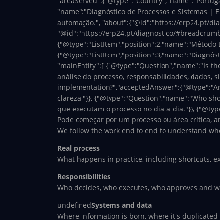
"areaServed":{"@type":"Country","name":"Portugal
"name":"Diagnóstico de Processos e Sistemas | ER
automação.", "about":{"@id":"https://erp24.pt/dia
"@id":"https://erp24.pt/diagnostico/#breadcrumb",
{"@type":"ListItem","position":2,"name":"Método 
{"@type":"ListItem","position":3,"name":"Diagnósti
"mainEntity":[ {"@type":"Question","name":"Is th
análise do processo, responsabilidades, dados, s
implementation?","acceptedAnswer":{"@type":"Answ
clareza."}}, {"@type":"Question","name":"Who sh
que executam o processo no dia-a-dia."}}, {"@typ
Pode começar por um processo ou área crítica, ana
We follow the work end to end to understand whe
Real process
What happens in practice, including shortcuts, e
Responsibilities
Who decides, who executes, who approves and wh
undefined
Systems and data
Where information is born, where it's duplicated 