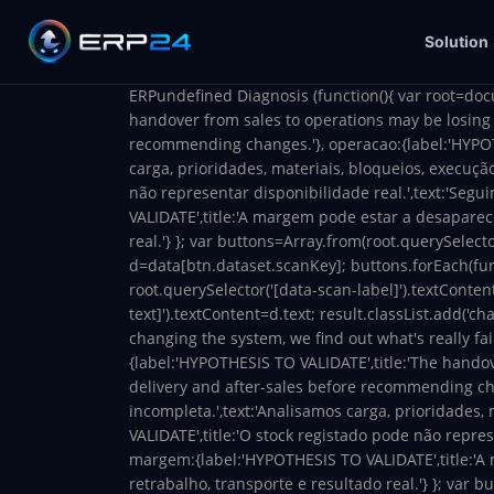
Solution
ERPundefined Diagnosis
(function(){ var root=doc
handover from sales to operations may be losing c
recommending changes.'}, operacao:{label:'HYPOT
carga, prioridades, materiais, bloqueios, execuçã
não representar disponibilidade real.',text:'Segu
VALIDATE',title:'A margem pode estar a desaparece
real.'} }; var buttons=Array.from(root.querySelector
d=data[btn.dataset.scanKey]; buttons.forEach(funct
root.querySelector('[data-scan-label]').textContent
text]').textContent=d.text; result.classList.add('cha
changing the system,
we find out what's really fai
{label:'HYPOTHESIS TO VALIDATE',title:'The handov
delivery and after-sales before recommending ch
incompleta.',text:'Analisamos carga, prioridades,
VALIDATE',title:'O stock registado pode não repres
margem:{label:'HYPOTHESIS TO VALIDATE',title:'A 
retrabalho, transporte e resultado real.'} }; var b