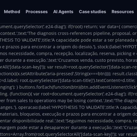
Method
Processes
AI Agents
Case studies
Resources
ument.querySelector('.e24-diag'); if(!root) return; var data={ comerc
ontext.',text:'The diagnosis cross-references pipeline, proposal, or
HESIS TO VALIDATE',title:'A capacidade pode estar a ser planeada 
o e prazos para encontrar a origem do desvio.'}, stock:{label:'HYPOT
imos necessidade, compra, recepção, localização, reserva, picking 
r durante a execução.',text:'Cruzamos venda, custo previsto, horas
All('[data-scan-key]')); var result=root.querySelector('[data-scan-res
ion(x){x.setAttribute('aria-pressed',String(x===btn))}); result.class
=d.label; root.querySelector('[data-scan-title]').textContent=d.title;
nging'); } buttons.forEach(function(btn){btn.addEventListener('click',f
ling.
(function(){ var root=document.querySelector('.e24-diag'); if(!r
er from sales to operations may be losing context.',text:'The diagno
anges.'}, operacao:{label:'HYPOTHESIS TO VALIDATE',title:'A capac
 materiais, bloqueios, execução e prazos para encontrar a origem do
entar disponibilidade real.',text:'Seguimos necessidade, compra, rec
margem pode estar a desaparecer durante a execução.',text:'Cruzam
uttons=Array.from(root.querySelectorAll('[data-scan-key]')); var resul