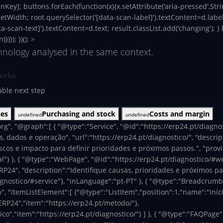
nKey]; buttons.forEach(function(x){x.setAttribute('aria-pressed',Stri
fsetWidth; root.querySelector('[data-scan-label]').textContent=d.labe
ata-scan-text]').textContent=d.text; result.classList.add('changing'); 
)}); })(); >
chnology analysed in the same context.
orks
ble next step
nes
Purchasing and stock
Costs and margin
undefined
undefined
rg", "@graph":[ { "@type":"Service", "@id":"https://erp24.pt/diagno
, dados e operação", "url":"https://erp24.pt/diagnostico/", "descri
scos e impacto para definir prioridades e próximos passos.", "provi
"} }, { "@type":"WebPage", "@id":"https://erp24.pt/diagnostico/#web
P24", "description":"Identifique causas, prioridades e próximos pa
gnostico/#service"}, "inLanguage":"pt-PT" }, { "@type":"BreadcrumbL
 "itemListElement":[ {"@type":"ListItem","position":1,"name":"Início
ERP24","item":"https://erp24.pt/metodo/"},
co","item":"https://erp24.pt/diagnostico/"} ] }, { "@type":"FAQPage"