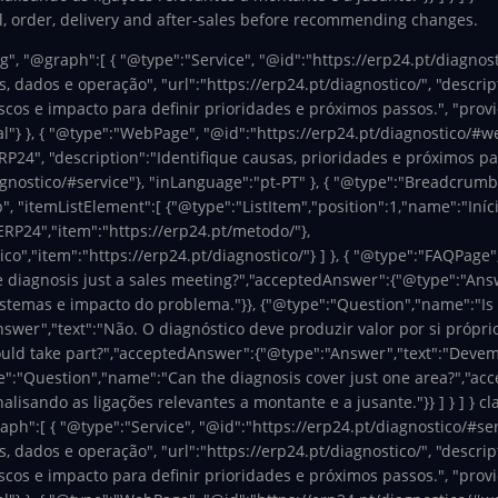
l, order, delivery and after-sales before recommending changes.
g", "@graph":[ { "@type":"Service", "@id":"https://erp24.pt/diagnos
, dados e operação", "url":"https://erp24.pt/diagnostico/", "descri
scos e impacto para definir prioridades e próximos passos.", "provi
"} }, { "@type":"WebPage", "@id":"https://erp24.pt/diagnostico/#web
P24", "description":"Identifique causas, prioridades e próximos pa
gnostico/#service"}, "inLanguage":"pt-PT" }, { "@type":"BreadcrumbL
 "itemListElement":[ {"@type":"ListItem","position":1,"name":"Início
ERP24","item":"https://erp24.pt/metodo/"},
co","item":"https://erp24.pt/diagnostico/"} ] }, { "@type":"FAQPage"
e diagnosis just a sales meeting?","acceptedAnswer":{"@type":"Ans
istemas e impacto do problema."}}, {"@type":"Question","name":"Is
er","text":"Não. O diagnóstico deve produzir valor por si próprio
ould take part?","acceptedAnswer":{"@type":"Answer","text":"Devem
e":"Question","name":"Can the diagnosis cover just one area?","ac
lisando as ligações relevantes a montante e a jusante."}} ] } ] } cl
ph":[ { "@type":"Service", "@id":"https://erp24.pt/diagnostico/#se
, dados e operação", "url":"https://erp24.pt/diagnostico/", "descri
scos e impacto para definir prioridades e próximos passos.", "provi