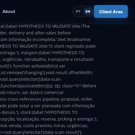
About
Client Area
PT
EN
ial:{label:'HYPOTHESIS TO VALIDATE',title:'The
der, delivery and after-sales before
com informação incompleta.',text:'Analisamos
HESIS TO VALIDATE',title:'O stock registado pode
e entrega.'}, margem:{label:'HYPOTHESIS TO
, urgências, retrabalho, transporte e resultado
ult]'); function activate(btn){ var
List.remove('changing');void result.offsetWidth;
 root.querySelector('[data-scan-
unction(){activate(btn)})}); })(); class="h
">Before
oot) return; var data={ comercial:
sis cross-references pipeline, proposal, order,
idade pode estar a ser planeada com informação
 desvio.'}, stock:{label:'HYPOTHESIS TO
epção, localização, reserva, picking e entrega.'},
os venda, custo previsto, horas, urgências,
t=root.querySelector('[data-scan-result]');