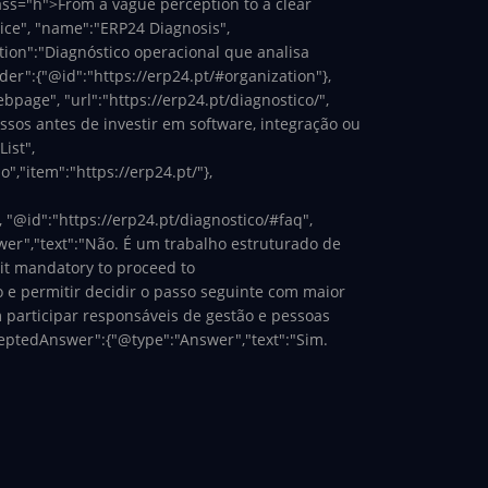
ass="h
">From a vague perception to a clear
vice", "name":"ERP24 Diagnosis",
ption":"Diagnóstico operacional que analisa
der":{"@id":"https://erp24.pt/#organization"},
page", "url":"https://erp24.pt/diagnostico/",
ssos antes de investir em software, integração ou
ist",
","item":"https://erp24.pt/"},
, "@id":"https://erp24.pt/diagnostico/#faq",
wer","text":"Não. É um trabalho estruturado de
 it mandatory to proceed to
 e permitir decidir o passo seguinte com maior
 participar responsáveis de gestão e pessoas
ceptedAnswer":{"@type":"Answer","text":"Sim.