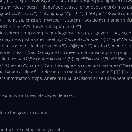
"} }, { "@type":"WebPage", "@id":"https://erp24.pt/diagnostico/#web
P24", "description":"Identifique causas, prioridades e próximos pa
gnostico/#service"}, "inLanguage":"pt-PT" }, { "@type":"BreadcrumbL
 "itemListElement":[ {"@type":"ListItem","position":1,"name":"Início
ERP24","item":"https://erp24.pt/metodo/"},
co","item":"https://erp24.pt/diagnostico/"} ] }, { "@type":"FAQPage"
e diagnosis just a sales meeting?","acceptedAnswer":{"@type":"Ans
istemas e impacto do problema."}}, {"@type":"Question","name":"Is
er","text":"Não. O diagnóstico deve produzir valor por si próprio
ould take part?","acceptedAnswer":{"@type":"Answer","text":"Devem
e":"Question","name":"Can the diagnosis cover just one area?","ac
lisando as ligações relevantes a montante e a jusante."}} ] } ] } >
re information stops, where manual decisions arise and where man
xceptions and invisible dependencies.
ere the grey areas are.
and where it stops being reliable.