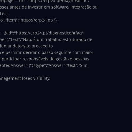
page", "url":"https://erp24.pt/diagnostico/",
ssos antes de investir em software, integração ou
ist",
","item":"https://erp24.pt/"},
, "@id":"https://erp24.pt/diagnostico/#faq",
wer","text":"Não. É um trabalho estruturado de
 it mandatory to proceed to
 e permitir decidir o passo seguinte com maior
 participar responsáveis de gestão e pessoas
ceptedAnswer":{"@type":"Answer","text":"Sim.
agement loses visibility.