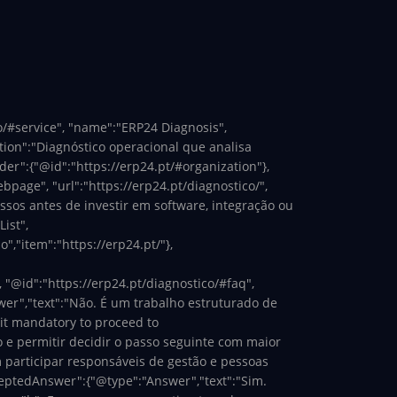
co/#service", "name":"ERP24 Diagnosis",
ption":"Diagnóstico operacional que analisa
der":{"@id":"https://erp24.pt/#organization"},
page", "url":"https://erp24.pt/diagnostico/",
ssos antes de investir em software, integração ou
ist",
","item":"https://erp24.pt/"},
, "@id":"https://erp24.pt/diagnostico/#faq",
wer","text":"Não. É um trabalho estruturado de
 it mandatory to proceed to
 e permitir decidir o passo seguinte com maior
 participar responsáveis de gestão e pessoas
ceptedAnswer":{"@type":"Answer","text":"Sim.