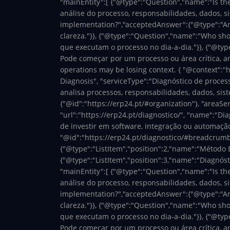
"mainEntity":[ {"@type":"Question","name":"Is th
análise do processo, responsabilidades, dados, s
implementation?","acceptedAnswer":{"@type":"Answ
clareza."}}, {"@type":"Question","name":"Who sh
que executam o processo no dia-a-dia."}}, {"@typ
Pode começar por um processo ou área crítica, ana
operations may be losing context.
{ "@context":"h
Diagnosis", "serviceType":"Diagnóstico de process
analisa processos, responsabilidades, dados, sist
{"@id":"https://erp24.pt/#organization"}, "areaS
"url":"https://erp24.pt/diagnostico/", "name":"Di
de investir em software, integração ou automação.
"@id":"https://erp24.pt/diagnostico/#breadcrumb",
{"@type":"ListItem","position":2,"name":"Método 
{"@type":"ListItem","position":3,"name":"Diagnósti
"mainEntity":[ {"@type":"Question","name":"Is th
análise do processo, responsabilidades, dados, s
implementation?","acceptedAnswer":{"@type":"Answ
clareza."}}, {"@type":"Question","name":"Who sh
que executam o processo no dia-a-dia."}}, {"@typ
Pode começar por um processo ou área crítica, ana