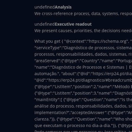
undefined
Analysis
We cross-reference process, data, systems, respon
undefined
Executive readout
We present causes, priorities, the decisions ne
What you get
{ "@context":"https://schema.org", 
"serviceType":"Diagnóstico de processos, sistemas
processos, responsabilidades, dados, sistemas, ri
"areaServed":{"@type":"Country","name":"Portugal
"name":"Diagnóstico de Processos e Sistemas | ER
automação.", "about":{"@id":"https://erp24.pt/dia
"@id":"https://erp24.pt/diagnostico/#breadcrumb",
{"@type":"ListItem","position":2,"name":"Método 
{"@type":"ListItem","position":3,"name":"Diagnósti
"mainEntity":[ {"@type":"Question","name":"Is th
análise do processo, responsabilidades, dados, s
implementation?","acceptedAnswer":{"@type":"Answ
clareza."}}, {"@type":"Question","name":"Who sh
que executam o processo no dia-a-dia."}}, {"@typ
Pode começar por um processo ou área crítica, ana