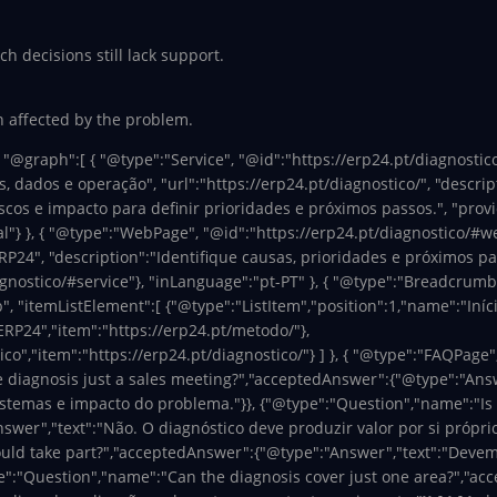
 decisions still lack support.
in affected by the problem.
 "@graph":[ { "@type":"Service", "@id":"https://erp24.pt/diagnosti
, dados e operação", "url":"https://erp24.pt/diagnostico/", "descri
scos e impacto para definir prioridades e próximos passos.", "provi
"} }, { "@type":"WebPage", "@id":"https://erp24.pt/diagnostico/#web
P24", "description":"Identifique causas, prioridades e próximos pa
gnostico/#service"}, "inLanguage":"pt-PT" }, { "@type":"BreadcrumbL
 "itemListElement":[ {"@type":"ListItem","position":1,"name":"Início
ERP24","item":"https://erp24.pt/metodo/"},
co","item":"https://erp24.pt/diagnostico/"} ] }, { "@type":"FAQPage"
e diagnosis just a sales meeting?","acceptedAnswer":{"@type":"Ans
istemas e impacto do problema."}}, {"@type":"Question","name":"Is
er","text":"Não. O diagnóstico deve produzir valor por si próprio
ould take part?","acceptedAnswer":{"@type":"Answer","text":"Devem
e":"Question","name":"Can the diagnosis cover just one area?","ac