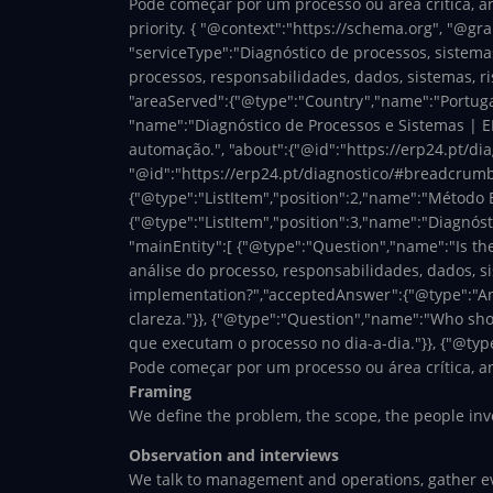
Pode começar por um processo ou área crítica, ana
priority.
{ "@context":"https://schema.org", "@grap
"serviceType":"Diagnóstico de processos, sistemas
processos, responsabilidades, dados, sistemas, ri
"areaServed":{"@type":"Country","name":"Portugal
"name":"Diagnóstico de Processos e Sistemas | ER
automação.", "about":{"@id":"https://erp24.pt/dia
"@id":"https://erp24.pt/diagnostico/#breadcrumb",
{"@type":"ListItem","position":2,"name":"Método 
{"@type":"ListItem","position":3,"name":"Diagnósti
"mainEntity":[ {"@type":"Question","name":"Is th
análise do processo, responsabilidades, dados, s
implementation?","acceptedAnswer":{"@type":"Answ
clareza."}}, {"@type":"Question","name":"Who sh
que executam o processo no dia-a-dia."}}, {"@typ
Pode começar por um processo ou área crítica, ana
Framing
We define the problem, the scope, the people inv
Observation and interviews
We talk to management and operations, gather evi