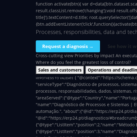
function activate(btn){ var d=data[btn.dataset.sca
result.classList.remove('changing');void result.of
title]').textContent=d.title; root.querySelector('[d
{btn.addEventListener('click',function(){activate(btn)}
Processes, responsibilities, data and te
Request a diagnosis →
See how it w
Cross-cutting view
Priorities by impact
An executa
Where do you feel the greatest loss of control?
Sales and customers
Operations and deadli
{ "@context":"https://schema.o
HYPOTHESIS TO VALIDATE
"serviceType":"Diagnóstico de processos, sistemas
processos, responsabilidades, dados, sistemas, ri
"areaServed":{"@type":"Country","name":"Portugal
"name":"Diagnóstico de Processos e Sistemas | ER
automação.", "about":{"@id":"https://erp24.pt/dia
"@id":"https://erp24.pt/diagnostico/#breadcrumb",
{"@type":"ListItem","position":2,"name":"Método 
{"@type":"ListItem","position":3,"name":"Diagnósti