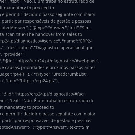
wer","text":"Não. É um trabalho estruturado de
 it mandatory to proceed to
 e permitir decidir o passo seguinte com maior
 participar responsáveis de gestão e pessoas
ceptedAnswer":{"@type":"Answer","text":"Sim.
ata-scan-title>The handover from sales to
/erp24.pt/diagnostico/#service", "name":"ERP24
o/", "description":"Diagnóstico operacional que
, "provider":
", "@id":"https://erp24.pt/diagnostico/#webpage",
ique causas, prioridades e próximos passos antes
uage":"pt-PT" }, { "@type":"BreadcrumbList",
","item":"https://erp24.pt/"},
, "@id":"https://erp24.pt/diagnostico/#faq",
wer","text":"Não. É um trabalho estruturado de
 it mandatory to proceed to
 e permitir decidir o passo seguinte com maior
 participar responsáveis de gestão e pessoas
ceptedAnswer":{"@type":"Answer","text":"Sim.