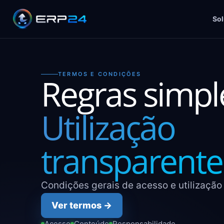
So
TERMOS E CONDIÇÕES
Regras simpl
Utilização
transparente
Condições gerais de acesso e utilização
Ver termos →
Acesso
Conteúdo
Responsabilidade