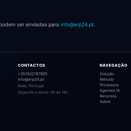
 podem ser enviadas para
info@erp24.pt
.
CONTACTOS
NAVEGAÇÃO
+351932787865
Solução
info@erp24.pt
Método
Processos
Maia, Portugal
Agentes IA
Segunda a sexta: 9h às 18h
Recursos
Sobre