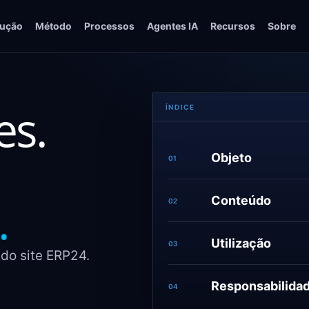
lução
Método
Processos
Agentes IA
Recursos
Sobre
es.
ÍNDICE
Objeto
01
.
Conteúdo
02
Utilização
03
 do site ERP24.
Responsabilida
04