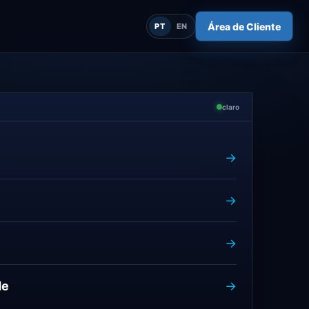
Área de Cliente
PT
EN
claro
→
→
→
de
→