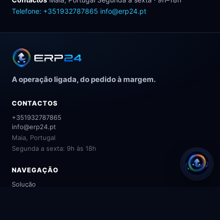
Telefone: +351932787865
info@erp24.pt
A operação ligada, do pedido à margem.
CONTACTOS
+351932787865
info@erp24.pt
Maia, Portugal
Segunda a sexta: 9h às 18h
NAVEGAÇÃO
Solução
Método
ERPie
Processos
AGENTE ERP24
Agentes IA